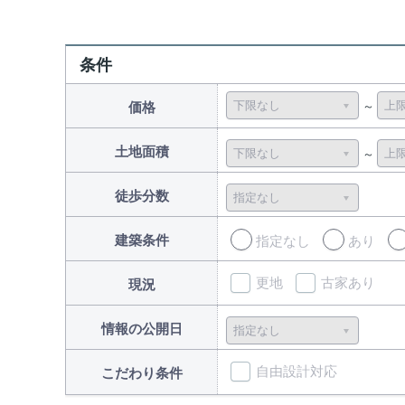
条件
価格
土地面積
徒歩分数
建築条件
指定なし
あり
更地
古家あり
現況
情報の公開日
自由設計対応
こだわり条件