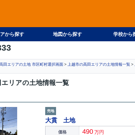
アから探す
地図から探す
学校から
833
高田エリアの土地 市区町村選択画面
上越市の高田エリアの土地情報一覧
田エリアの土地情報一覧
売地
大貫 土地
490
価格
万円