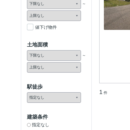
値下げ物件
土地面積
駅徒歩
1
件
建築条件
指定なし