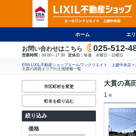
ホーム
エリ
025-512-4
お問い合わせはこちら
営業時間：
09:00～17:30
定休日：
毎週 水曜日・日曜日
ERA LIXIL不動産ショップエールワンクリエイト 上越中央店
大貫の高田エリアの土地情報一覧
大貫の高
市区町村を変更
1
件
町名を絞り込む
絞り込み
価格