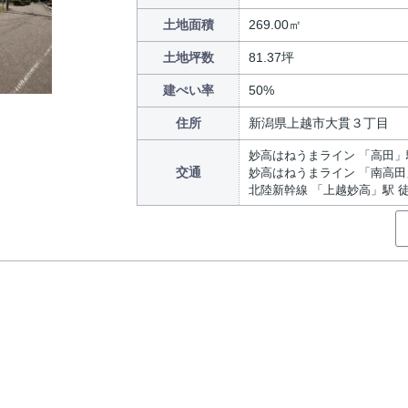
土地面積
269.00㎡
土地坪数
81.37坪
建ぺい率
50%
住所
新潟県上越市大貫３丁目
妙高はねうまライン 「高田」駅
交通
妙高はねうまライン 「南高田」
北陸新幹線 「上越妙高」駅 徒