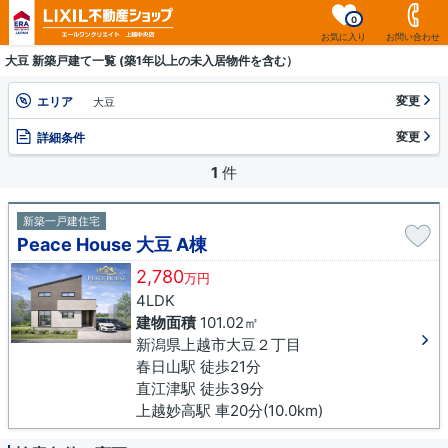
0
お気に入り
お問い合わせ
大豆 新築戸建て一覧 (築1年以上の未入居物件を含む）
変更
エリア
大豆
変更
詳細条件
1
件
新築一戸建住宅
Peace House 大豆 A棟
2,780
万円
4LDK
建物面積
101.02㎡
新潟県上越市大豆２丁目
春日山駅 徒歩21分
直江津駅 徒歩39分
上越妙高駅 車20分(10.0km)