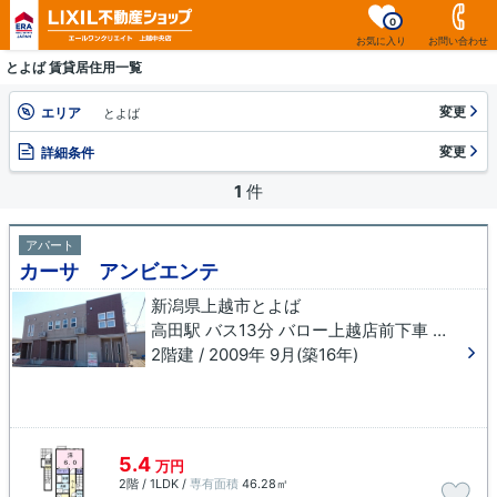
0
お気に入り
お問い合わせ
とよば 賃貸居住用一覧
変更
エリア
とよば
変更
詳細条件
1
件
アパート
カーサ アンビエンテ
新潟県上越市とよば
高田駅 バス13分 バロー上越店前下車 徒歩3分
2階建 / 2009年 9月(築16年)
5.4
万円
2階 / 1LDK /
専有面積
46.28㎡