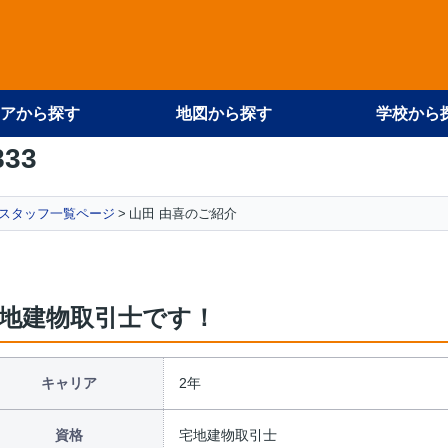
アから探す
地図から探す
学校から
833
スタッフ一覧ページ
山田 由喜のご紹介
地建物取引士です！
キャリア
2年
資格
宅地建物取引士